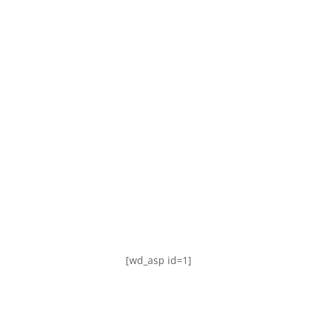
TABLA DE POSICIONES
FIXTURE
#AguanteFemenino
[wd_asp id=1]