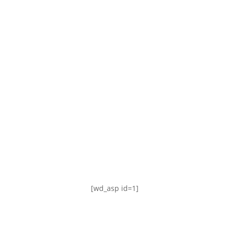
TABLA DE POSICIONES
FIXTURE
#AguanteFemenino
[wd_asp id=1]