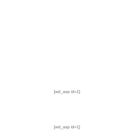
TABLA DE POSICIONES
FIXTURE
#AguanteFemenino
[wd_asp id=1]
[wd_asp id=1]