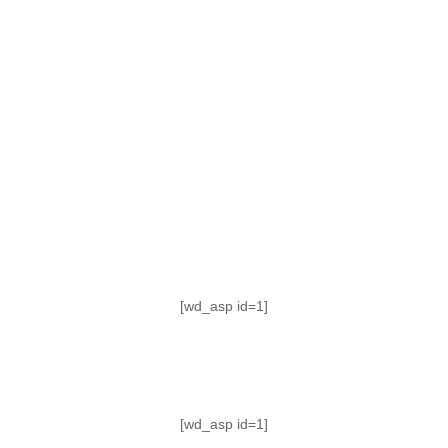
TABLA DE POSICIONES
FIXTURE
#AguanteFemenino
[wd_asp id=1]
[wd_asp id=1]