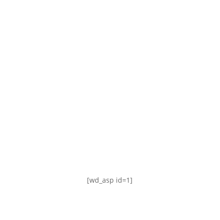
TABLA DE POSICIONES
FIXTURE
#AguanteFemenino
[wd_asp id=1]