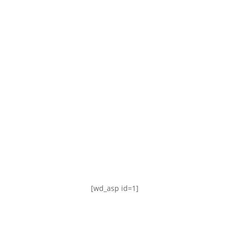
TABLA DE POSICIONES
FIXTURE
#AguanteFemenino
[wd_asp id=1]