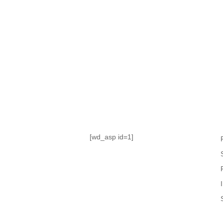
TABLA DE POSICIONES
FIXTURE
#AguanteFemenino
[wd_asp id=1]