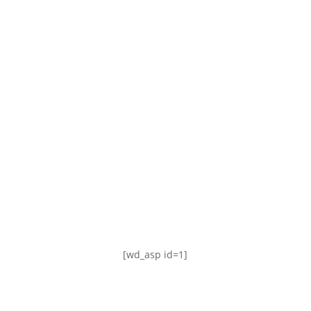
TABLA DE POSICIONES
FIXTURE
#AguanteFemenino
[wd_asp id=1]