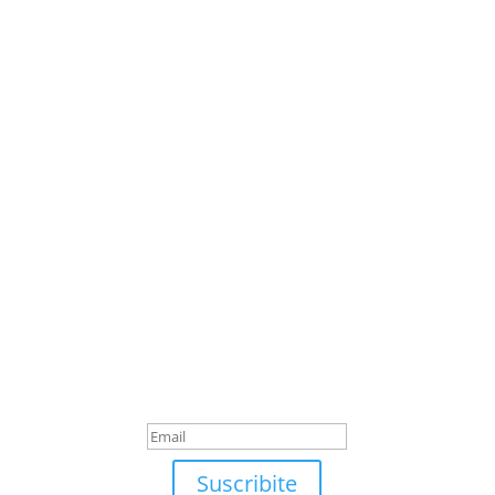
Suscribite
¡Muchas gracias por
suscrirte!
Suscribite