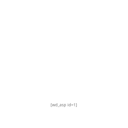
TABLA DE POSICIONES
FIXTURE
#AguanteFemenino
[wd_asp id=1]