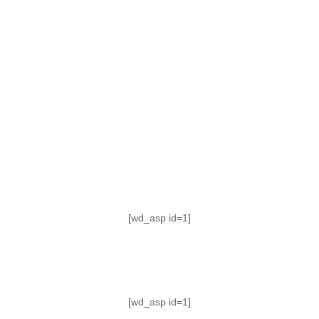
TABLA DE POSICIONES
FIXTURE
#AguanteFemenino
[wd_asp id=1]
[wd_asp id=1]