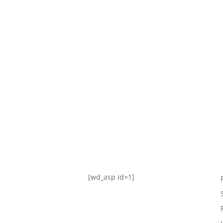
TABLA DE POSICIONES
FIXTURE
#AguanteFemenino
[wd_asp id=1]