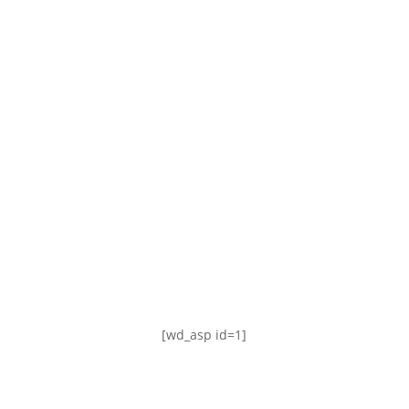
TABLA DE POSICIONES
FIXTURE
#AguanteFemenino
[wd_asp id=1]