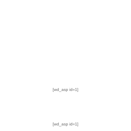
TABLA DE POSICIONES
FIXTURE
#AguanteFemenino
[wd_asp id=1]
[wd_asp id=1]