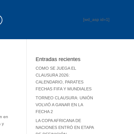
[wd_asp id=1]
Entradas recientes
COMO SE JUEGA EL
CLAUSURA 2026:
CALENDARIO, PARATES
FECHAS FIFA Y MUNDIALES
TORNEO CLAUSURA: UNIÓN
VOLVIÓ A GANAR EN LA
FECHA 2
en en
LA COPA AFRICANA DE
a y
NACIONES ENTRÓ EN ETAPA