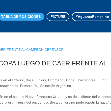
TABLA DE POSICIONES
FIXTURE
#AguanteFemenino
 COPA LUEGO DE CAER FRENTE AL
s en el Exterior
,
Boca Juniors
,
Conmebol
,
Copa Libertadores
,
Fútbol
ernacionales
,
Primera "A"
,
Selección Argentina
ón en el estadio Nuevo Francisco Urbano y se despidieron del certam
fue la gran figura del encuentro. Boca Juniors no pudo repetir la hazañ