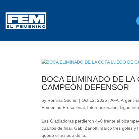
BOCA ELIMINADO DE LA
CAMPEÓN DEFENSOR
by
Romina Sacher
|
Oct 12, 2025
|
AFA
,
Argentina
Femenino Profesional
,
Internacionales
,
Ligas Int
Las Gladiadoras perdieron 4–0 frente al bicampe
cuartos de final. Gabi Zanotti marcó tres goles y 
quedó eliminado de la...