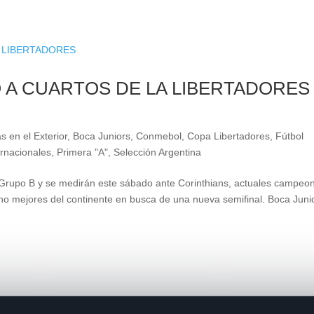
 A CUARTOS DE LA LIBERTADORES
s en el Exterior
,
Boca Juniors
,
Conmebol
,
Copa Libertadores
,
Fútbol
ernacionales
,
Primera "A"
,
Selección Argentina
 Grupo B y se medirán este sábado ante Corinthians, actuales campeo
cho mejores del continente en busca de una nueva semifinal. Boca Juni