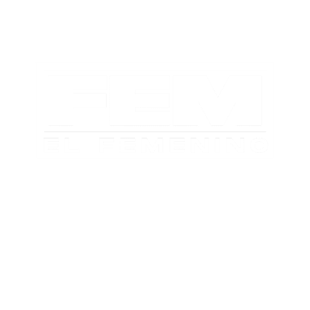
TABLA DE POSICIONES
FIXTURE
#AguanteFemenino