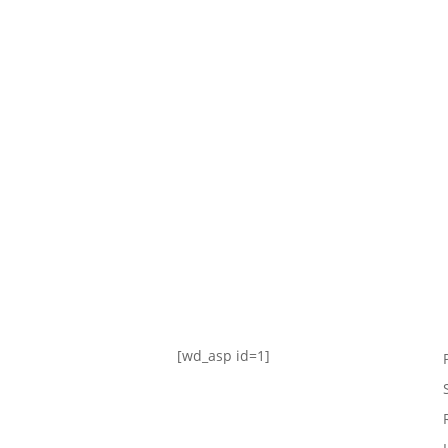
TABLA DE POSICIONES
FIXTURE
#AguanteFemenino
[wd_asp id=1]