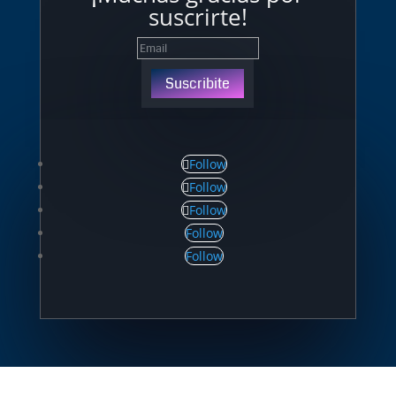
suscrirte!
Suscribite
Follow
Follow
Follow
Follow
Follow