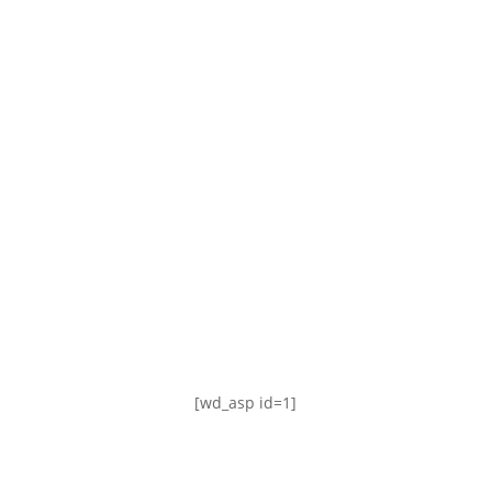
TABLA DE POSICIONES
FIXTURE
#AguanteFemenino
[wd_asp id=1]