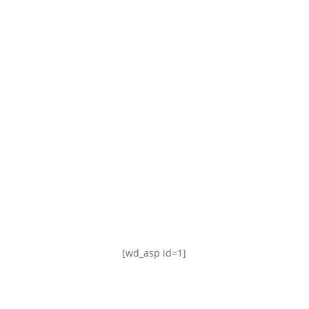
TABLA DE POSICIONES
FIXTURE
#AguanteFemenino
[wd_asp id=1]