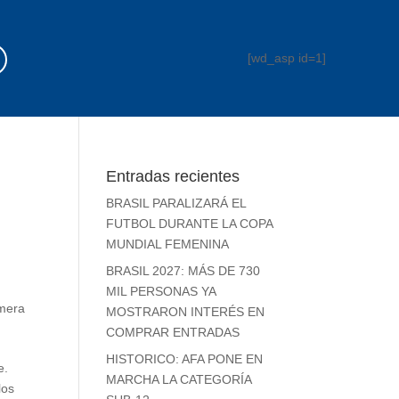
[wd_asp id=1]
Entradas recientes
BRASIL PARALIZARÁ EL
FUTBOL DURANTE LA COPA
MUNDIAL FEMENINA
BRASIL 2027: MÁS DE 730
MIL PERSONAS YA
mera
MOSTRARON INTERÉS EN
COMPRAR ENTRADAS
HISTORICO: AFA PONE EN
e.
MARCHA LA CATEGORÍA
los