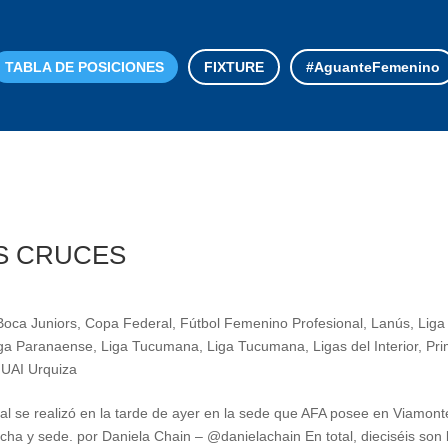
TABLA DE POSICIONES
FIXTURE
#AguanteFemenino
OS CRUCES
Boca Juniors
,
Copa Federal
,
Fútbol Femenino Profesional
,
Lanús
,
Liga
ga Paranaense
,
Liga Tucumana
,
Liga Tucumana
,
Ligas del Interior
,
Pri
,
UAI Urquiza
al se realizó en la tarde de ayer en la sede que AFA posee en Viamont
cha y sede. por Daniela Chain – @danielachain En total, dieciséis son 