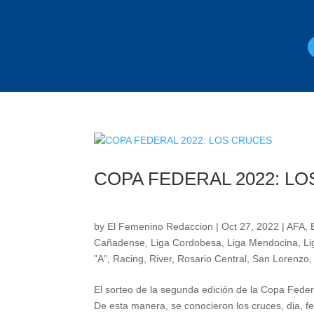
COPA FEDERAL 2022: L
by
El Femenino Redaccion
|
Oct 27, 2022
|
AFA
,
Cañadense
,
Liga Cordobesa
,
Liga Mendocina
,
Li
"A"
,
Racing
,
River
,
Rosario Central
,
San Lorenzo
El sorteo de la segunda edición de la Copa Feder
De esta manera, se conocieron los cruces, dia, fe