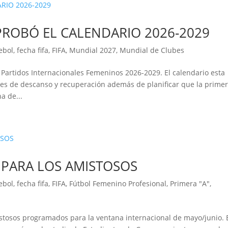
APROBÓ EL CALENDARIO 2026-2029
ebol
,
fecha fifa
,
FIFA
,
Mundial 2027
,
Mundial de Clubes
 Partidos Internacionales Femeninos 2026-2029. El calendario esta
s de descanso y recuperación además de planificar que la prime
a de...
 PARA LOS AMISTOSOS
ebol
,
fecha fifa
,
FIFA
,
Fútbol Femenino Profesional
,
Primera "A"
,
stosos programados para la ventana internacional de mayo/junio. 