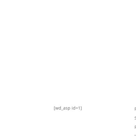
TABLA DE POSICIONES
FIXTURE
#AguanteFemenino
[wd_asp id=1]