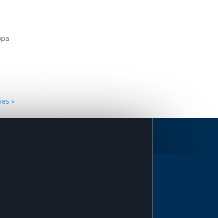
opa
ies »