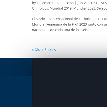
by
El Femenino Redaccion
|
Jun 21, 2023
|
AFA
Olímpicos
,
Mundial 2019
,
Mundial 2023
,
Selec
El Sindicato Internacional de Futbolistas, FIFPR
Mundial Femenina de la FIFA 2023 junto con u
nacionales de cada una de las seis...
« Older Entries