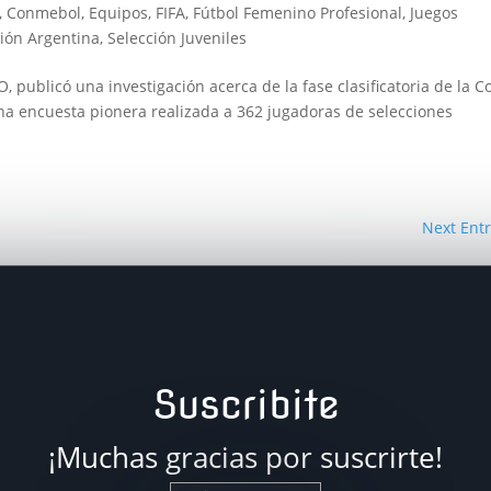
,
Conmebol
,
Equipos
,
FIFA
,
Fútbol Femenino Profesional
,
Juegos
ción Argentina
,
Selección Juveniles
O, publicó una investigación acerca de la fase clasificatoria de la C
na encuesta pionera realizada a 362 jugadoras de selecciones
Next Entr
Suscribite
¡Muchas gracias por suscrirte!