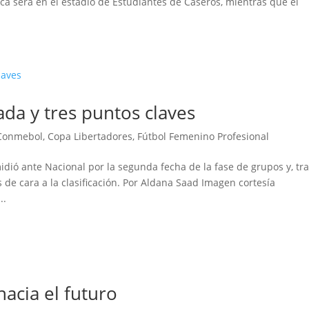
ica será en el estadio de Estudiantes de Caseros, mientras que el
da y tres puntos claves
Conmebol
,
Copa Libertadores
,
Fútbol Femenino Profesional
idió ante Nacional por la segunda fecha de la fase de grupos y, tr
 de cara a la clasificación. Por Aldana Saad Imagen cortesía
..
acia el futuro