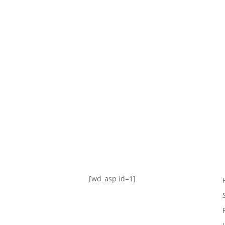
TABLA DE POSICIONES
FIXTURE
#AguanteFemenino
[wd_asp id=1]