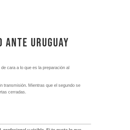
O ANTE URUGUAY
de cara a lo que es la preparación al
sin transmisión. Mientras que el segundo se
rtas cerradas.
profesional y visible.
Si te gusta lo que