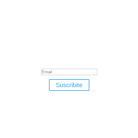
Suscribite
¡Muchas gracias por suscrirte!
Suscribite