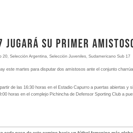
7 JUGARÁ SU PRIMER AMISTOS
b 20
,
Selección Argentina
,
Selección Juveniles
,
Sudamericano Sub 17
ay este martes para disputar dos amistosos ante el conjunto charrúa 
partir de las 16:30 horas en el Estadio Capurro a puertas abiertas y 
09:00 horas en el complejo Pichincha de Defensor Sporting Club a pue
ada paso de este camino hacia un fútbol femenino más global, 