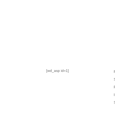
TABLA DE POSICIONES
FIXTURE
#AguanteFemenino
[wd_asp id=1]