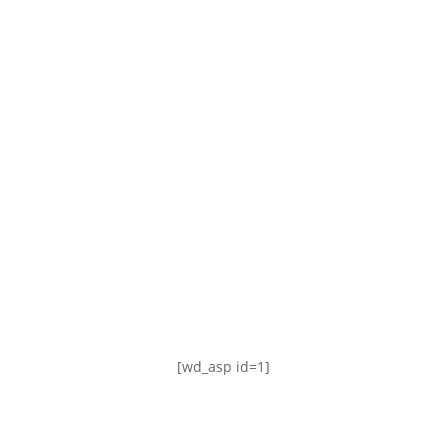
TABLA DE POSICIONES
FIXTURE
#AguanteFemenino
[wd_asp id=1]