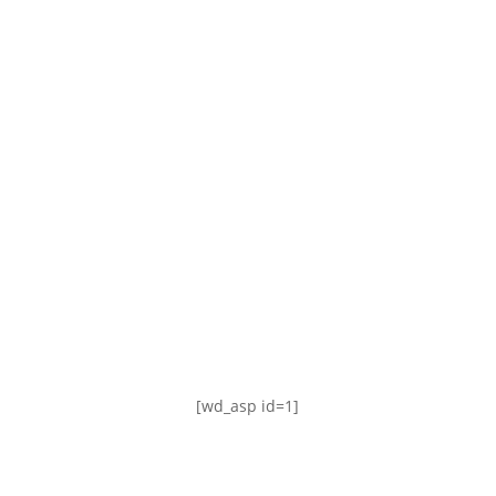
TABLA DE POSICIONES
FIXTURE
#AguanteFemenino
[wd_asp id=1]