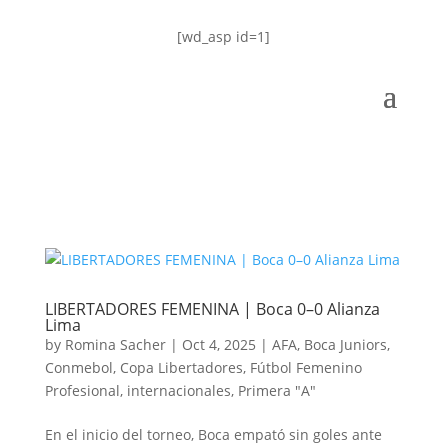
[wd_asp id=1]
LIBERTADORES FEMENINA | Boca 0–0 Alianza
Lima
by
Romina Sacher
|
Oct 4, 2025
|
AFA
,
Boca Juniors
,
Conmebol
,
Copa Libertadores
,
Fútbol Femenino
Profesional
,
internacionales
,
Primera "A"
En el inicio del torneo, Boca empató sin goles ante