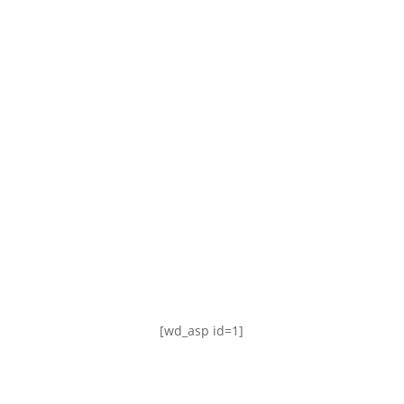
TABLA DE POSICIONES
FIXTURE
#AguanteFemenino
[wd_asp id=1]