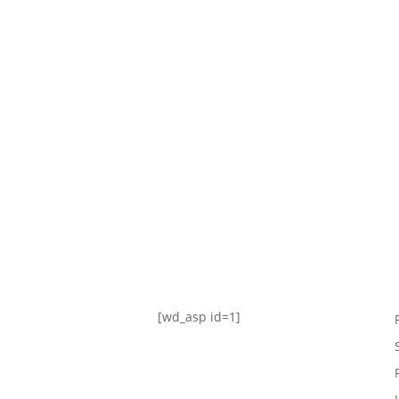
TABLA DE POSICIONES
FIXTURE
#AguanteFemenino
[wd_asp id=1]