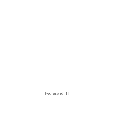
TABLA DE POSICIONES
FIXTURE
#AguanteFemenino
[wd_asp id=1]