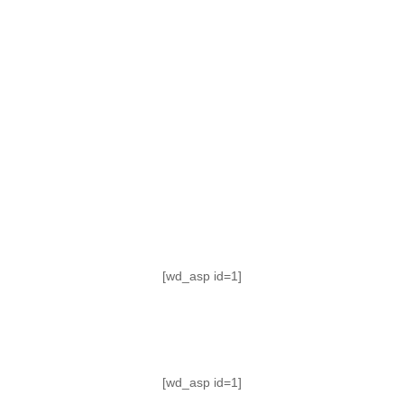
TABLA DE POSICIONES
FIXTURE
#AguanteFemenino
[wd_asp id=1]
[wd_asp id=1]