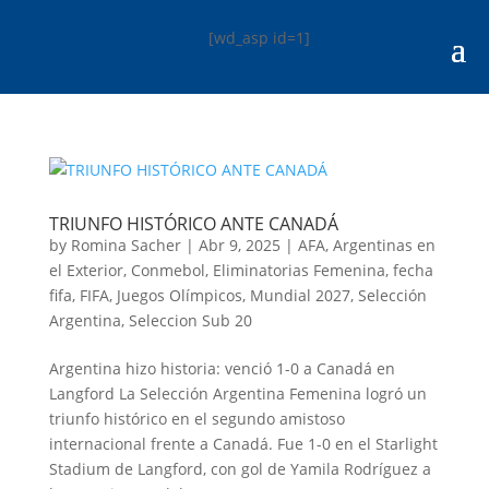
[wd_asp id=1]
TRIUNFO HISTÓRICO ANTE CANADÁ
by
Romina Sacher
|
Abr 9, 2025
|
AFA
,
Argentinas en
el Exterior
,
Conmebol
,
Eliminatorias Femenina
,
fecha
fifa
,
FIFA
,
Juegos Olímpicos
,
Mundial 2027
,
Selección
Argentina
,
Seleccion Sub 20
Argentina hizo historia: venció 1-0 a Canadá en
Langford La Selección Argentina Femenina logró un
triunfo histórico en el segundo amistoso
internacional frente a Canadá. Fue 1-0 en el Starlight
Stadium de Langford, con gol de Yamila Rodríguez a