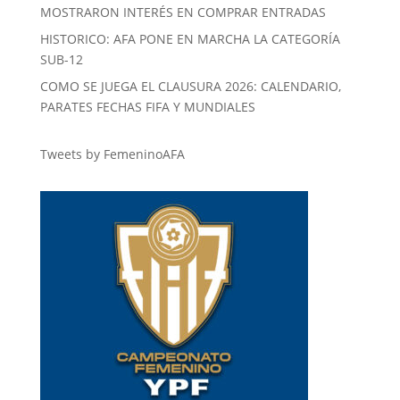
MOSTRARON INTERÉS EN COMPRAR ENTRADAS
HISTORICO: AFA PONE EN MARCHA LA CATEGORÍA
SUB-12
COMO SE JUEGA EL CLAUSURA 2026: CALENDARIO,
PARATES FECHAS FIFA Y MUNDIALES
Tweets by FemeninoAFA