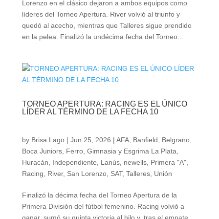
Lorenzo en el clásico dejaron a ambos equipos como
líderes del Torneo Apertura. River volvió al triunfo y
quedó al acecho, mientras que Talleres sigue prendido
en la pelea. Finalizó la undécima fecha del Torneo...
TORNEO APERTURA: RACING ES EL ÚNICO
LÍDER AL TÉRMINO DE LA FECHA 10
by
Brisa Lago
|
Jun 25, 2026
|
AFA
,
Banfield
,
Belgrano
,
Boca Juniors
,
Ferro
,
Gimnasia y Esgrima La Plata
,
Huracán
,
Independiente
,
Lanús
,
newells
,
Primera "A"
,
Racing
,
River
,
San Lorenzo
,
SAT
,
Talleres
,
Unión
Finalizó la décima fecha del Torneo Apertura de la
Primera División del fútbol femenino. Racing volvió a
ganar, sumó su quinta victoria al hilo y, tras el empate