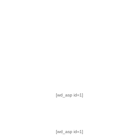
TABLA DE POSICIONES
FIXTURE
#AguanteFemenino
[wd_asp id=1]
[wd_asp id=1]