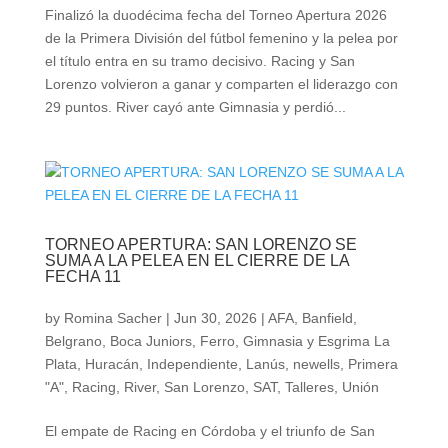
Finalizó la duodécima fecha del Torneo Apertura 2026
de la Primera División del fútbol femenino y la pelea por
el título entra en su tramo decisivo. Racing y San
Lorenzo volvieron a ganar y comparten el liderazgo con
29 puntos. River cayó ante Gimnasia y perdió...
TORNEO APERTURA: SAN LORENZO SE
SUMA A LA PELEA EN EL CIERRE DE LA
FECHA 11
by
Romina Sacher
|
Jun 30, 2026
|
AFA
,
Banfield
,
Belgrano
,
Boca Juniors
,
Ferro
,
Gimnasia y Esgrima La
Plata
,
Huracán
,
Independiente
,
Lanús
,
newells
,
Primera
"A"
,
Racing
,
River
,
San Lorenzo
,
SAT
,
Talleres
,
Unión
El empate de Racing en Córdoba y el triunfo de San