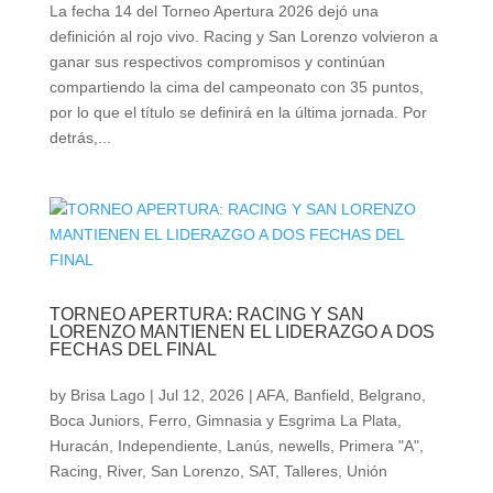
La fecha 14 del Torneo Apertura 2026 dejó una
definición al rojo vivo. Racing y San Lorenzo volvieron a
ganar sus respectivos compromisos y continúan
compartiendo la cima del campeonato con 35 puntos,
por lo que el título se definirá en la última jornada. Por
detrás,...
TORNEO APERTURA: RACING Y SAN
LORENZO MANTIENEN EL LIDERAZGO A DOS
FECHAS DEL FINAL
by
Brisa Lago
|
Jul 12, 2026
|
AFA
,
Banfield
,
Belgrano
,
Boca Juniors
,
Ferro
,
Gimnasia y Esgrima La Plata
,
Huracán
,
Independiente
,
Lanús
,
newells
,
Primera "A"
,
Racing
,
River
,
San Lorenzo
,
SAT
,
Talleres
,
Unión