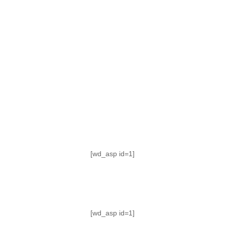
TABLA DE POSICIONES
FIXTURE
#AguanteFemenino
[wd_asp id=1]
[wd_asp id=1]