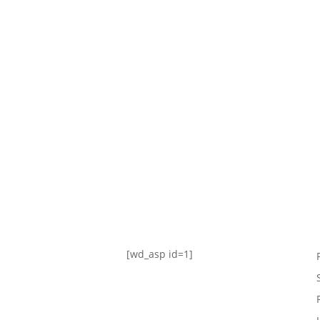
TABLA DE POSICIONES
FIXTURE
#AguanteFemenino
[wd_asp id=1]