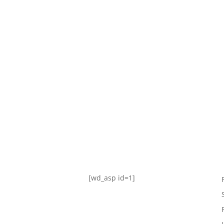
TABLA DE POSICIONES
FIXTURE
#AguanteFemenino
[wd_asp id=1]