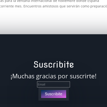
adas para la ventana internacional de noviembre donde España
e corriente mes. Encuentros amistosos que servirán como preparaci
Suscribite
¡Muchas gracias por suscrirte!
Suscribite