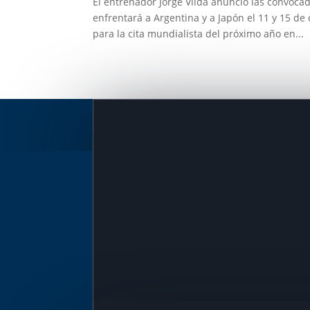
El entrenador Jorge Vilda anunció las convoc
enfrentará a Argentina y a Japón el 11 y 15 d
para la cita mundialista del próximo año en...