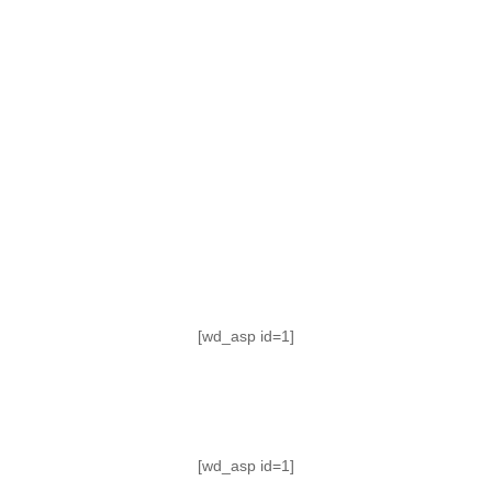
TABLA DE POSICIONES
FIXTURE
#AguanteFemenino
[wd_asp id=1]
[wd_asp id=1]