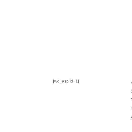
TABLA DE POSICIONES
FIXTURE
#AguanteFemenino
[wd_asp id=1]