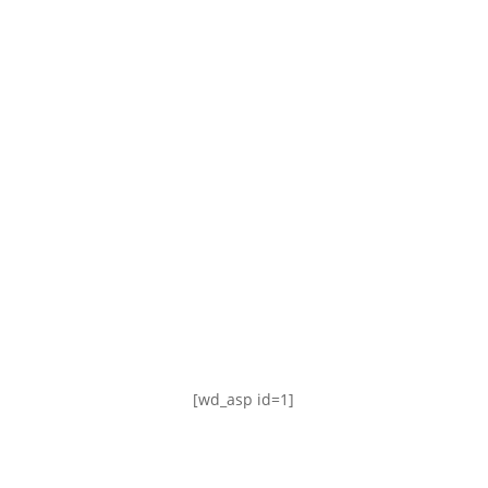
TABLA DE POSICIONES
FIXTURE
#AguanteFemenino
[wd_asp id=1]