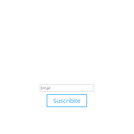
Suscribite
¡Muchas gracias por
suscrirte!
Suscribite