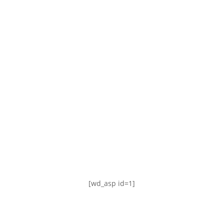
TABLA DE POSICIONES
FIXTURE
#AguanteFemenino
[wd_asp id=1]