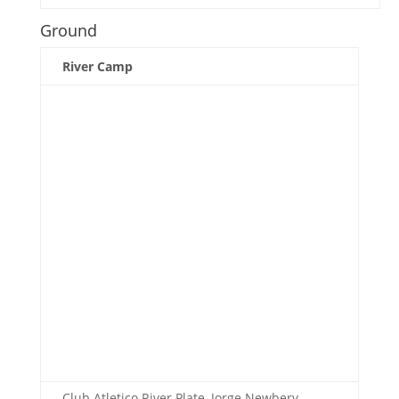
Ground
River Camp
Club Atletico River Plate, Jorge Newbery,