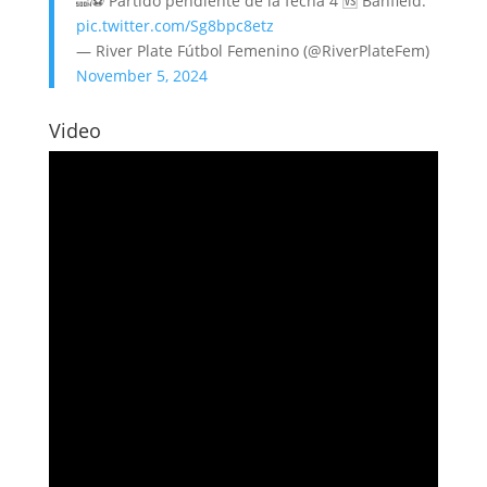
🔜⚽️ Partido pendiente de la fecha 4 🆚 Banfield.
pic.twitter.com/Sg8bpc8etz
— River Plate Fútbol Femenino (@RiverPlateFem)
November 5, 2024
Video