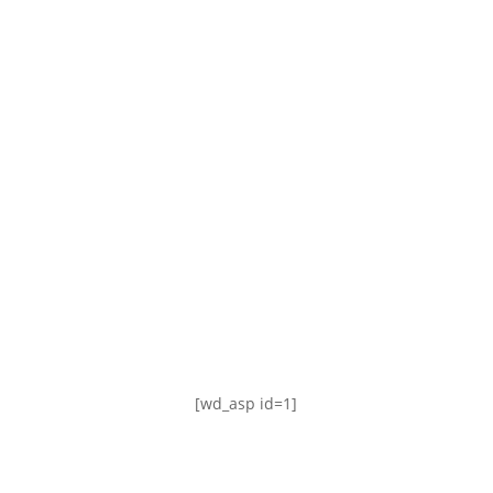
TABLA DE POSICIONES
FIXTURE
#AguanteFemenino
[wd_asp id=1]