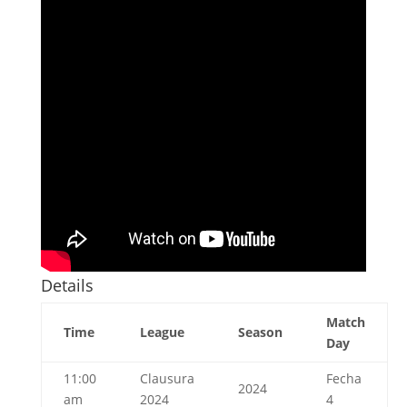
Details
Match
Time
League
Season
Day
11:00
Clausura
Fecha
2024
am
2024
4