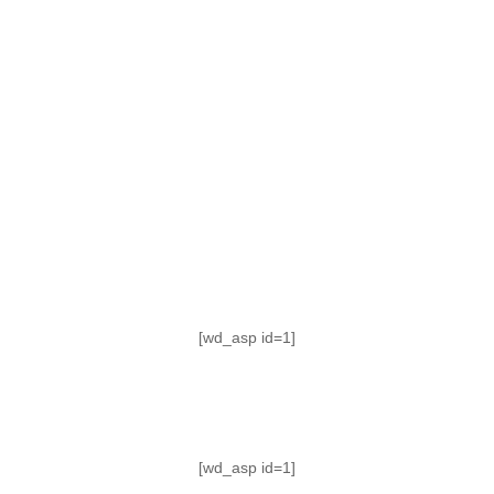
TABLA DE POSICIONES
FIXTURE
#AguanteFemenino
[wd_asp id=1]
[wd_asp id=1]