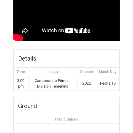
Details
Time
League
Season
Match Day
3:00
Campeonato Primera
2022
Fecha 10
pm
Division Femenino
Ground
Predio Galvan