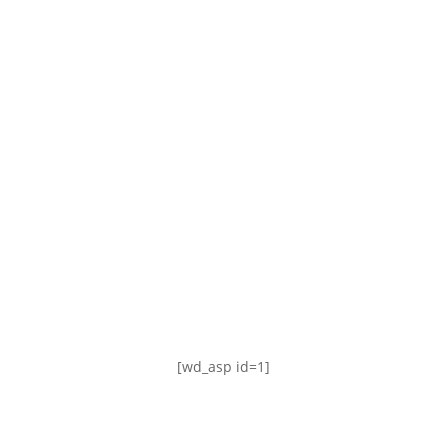
TABLA DE POSICIONES
FIXTURE
#AguanteFemenino
[wd_asp id=1]