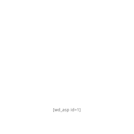
TABLA DE POSICIONES
FIXTURE
#AguanteFemenino
[wd_asp id=1]