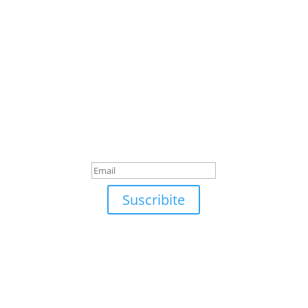
Suscribite
¡Muchas gracias por
suscrirte!
Suscribite