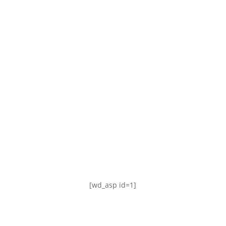
TABLA DE POSICIONES
FIXTURE
#AguanteFemenino
[wd_asp id=1]