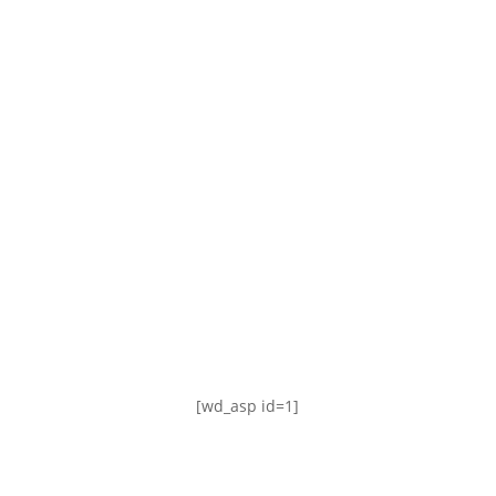
TABLA DE POSICIONES
FIXTURE
#AguanteFemenino
[wd_asp id=1]