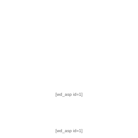
TABLA DE POSICIONES
FIXTURE
#AguanteFemenino
[wd_asp id=1]
[wd_asp id=1]