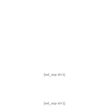
TABLA DE POSICIONES
FIXTURE
#AguanteFemenino
[wd_asp id=1]
[wd_asp id=1]