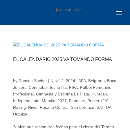
[wd_asp id=1]
EL CALENDARIO 2025 VA TOMANDO FORMA
by
Romina Sacher
|
Nov 12, 2024
|
AFA
,
Belgrano
,
Boca
Juniors
,
Conmebol
,
fecha fifa
,
FIFA
,
Fútbol Femenino
Profesional
,
Gimnasia y Esgrima La Plata
,
Huracán
,
Independiente
,
Mundial 2027
,
Platense
,
Primera "A"
,
Racing
,
River
,
Rosario Central
,
San Lorenzo
,
SAT
,
UAI
Urquiza
Si bien aun restan tres fechas para el cierre del Torneo