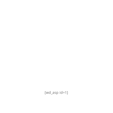
TABLA DE POSICIONES
FIXTURE
#AguanteFemenino
[wd_asp id=1]