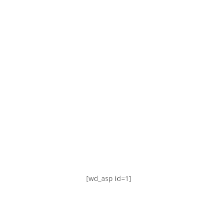
TABLA DE POSICIONES
FIXTURE
#AguanteFemenino
[wd_asp id=1]