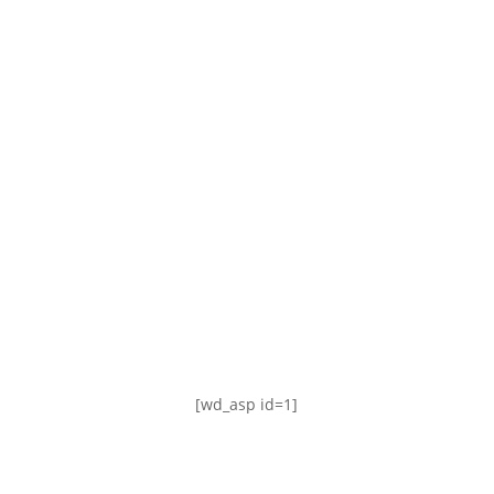
TABLA DE POSICIONES
FIXTURE
#AguanteFemenino
[wd_asp id=1]