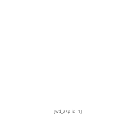
TABLA DE POSICIONES
FIXTURE
#AguanteFemenino
[wd_asp id=1]